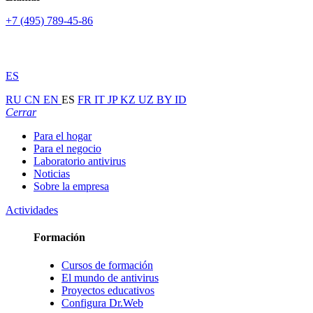
+7 (495) 789-45-86
ES
RU
CN
EN
ES
FR
IT
JP
KZ
UZ
BY
ID
Cerrar
Para el hogar
Para el negocio
Laboratorio antivirus
Noticias
Sobre la empresa
Actividades
Formación
Cursos de formación
El mundo de antivirus
Proyectos educativos
Configura Dr.Web