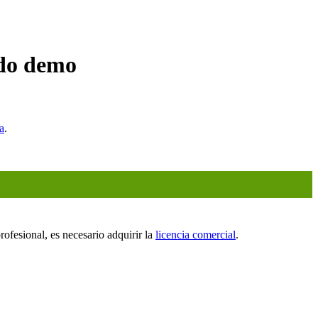
odo demo
a
.
ofesional, es necesario adquirir la
licencia comercial
.